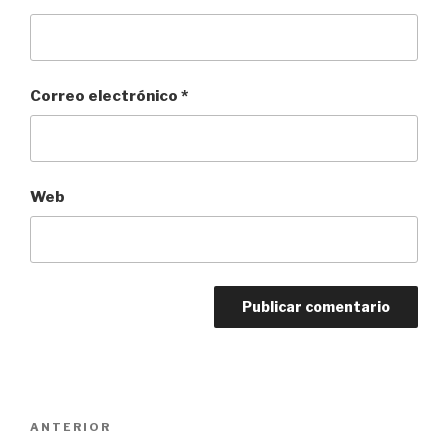
Correo electrónico
*
Web
Navegación
ANTERIOR
Entrada
de