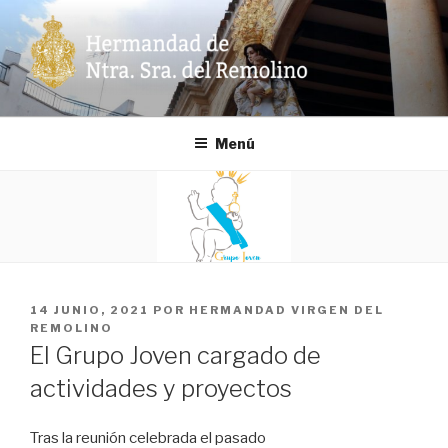
Ir
al
contenido
HERMANDAD DE NTRA. SRA.
DEL REMOLINO
Menú
PUBLICADO
14 JUNIO, 2021
POR
HERMANDAD VIRGEN DEL
EN
REMOLINO
El Grupo Joven cargado de
actividades y proyectos
Tras la reunión celebrada el pasado