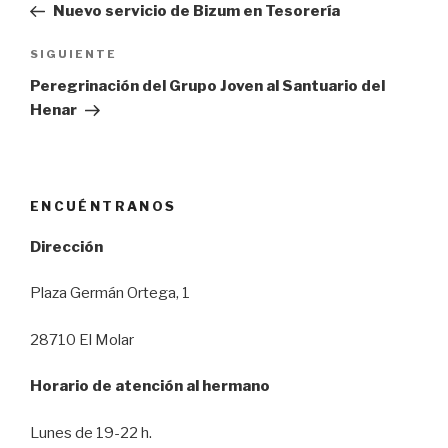
anterior:
Nuevo servicio de Bizum en Tesorería
entradas
SIGUIENTE
Siguiente
entrada
Peregrinación del Grupo Joven al Santuario del
Henar
ENCUÉNTRANOS
Dirección
Plaza Germán Ortega, 1
28710 El Molar
Horario de atención al hermano
Lunes de 19-22 h.